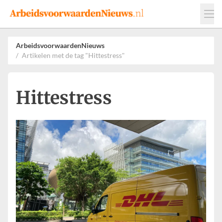
Events
Adverteren
Leveranciers
ArbeidsvoorwaardenNieuws
Artikelen met de tag "Hittestress"
Werkgevers
Contact
Hittestress