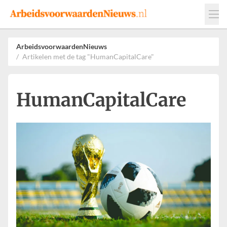
Events
Adverteren
Leveranciers
ArbeidsvoorwaardenNieuws
Artikelen met de tag "HumanCapitalCare"
Werkgevers
Contact
HumanCapitalCare