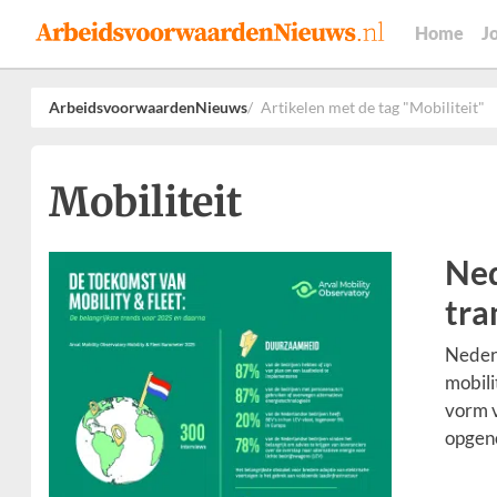
Home
J
ArbeidsvoorwaardenNieuws
Artikelen met de tag "Mobiliteit"
Mobiliteit
Ned
tra
Nederl
mobili
vorm v
opgen