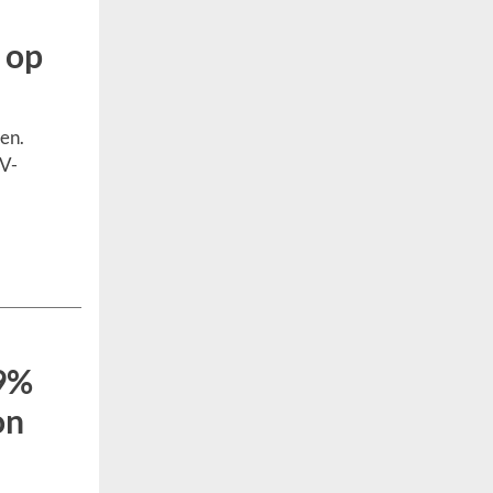
 op
ten.
OV-
9%
on