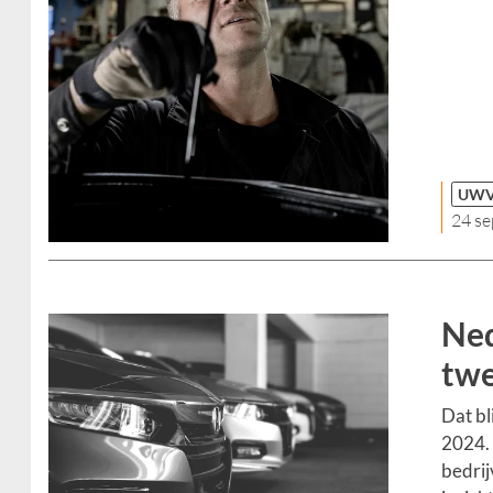
UW
24 s
Ned
twe
Dat bl
2024. 
bedrij