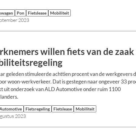
swagen
Pon
Fietslease
Mobiliteit
eptember 2023
knemers willen fiets van de zaak 
iliteitsregeling
aar geleden stimuleerde achttien procent van de werkgevers 
voor woon-werkverkeer. Dat is gestegen naar ongeveer 33 pro
jkt uit onderzoek van ALD Automotive onder ruim 1100
landers.
Automotive
Fietsregeling
Fietslease
Mobiliteit
ugustus 2023