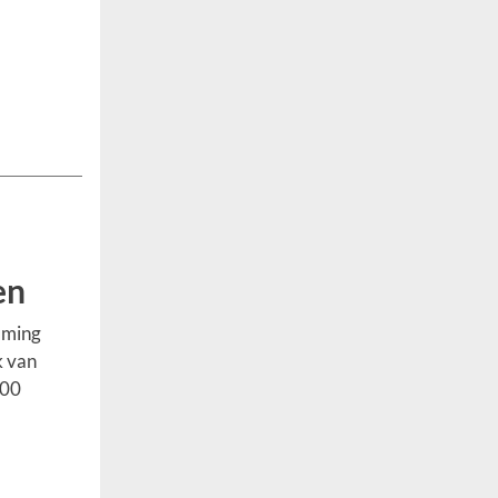
en
aming
k van
000