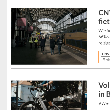
CNV
fie
Wie fi
66% va
reizig
CNV
18 ok
Vol
in 
VW en 