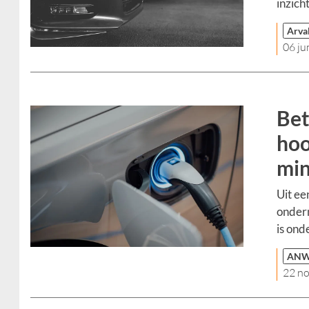
inzich
Arva
06 ju
Bet
hoo
min
Uit ee
ondern
is ond
ANWB
22 n