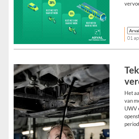
vervoe
Arva
01 ap
Tek
ver
Het aa
van mo
UWV en
openst
period