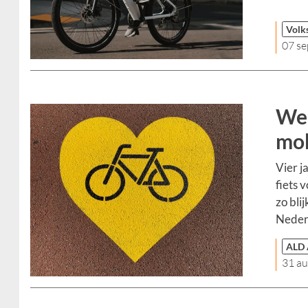
Volk
07 s
Wer
mob
Vier j
fiets 
zo bli
Neder
ALD 
31 a