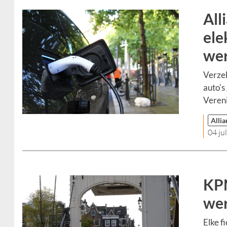
All
ele
wer
Verzek
auto's
Vereni
Allia
04 ju
KPN
wer
Elke f