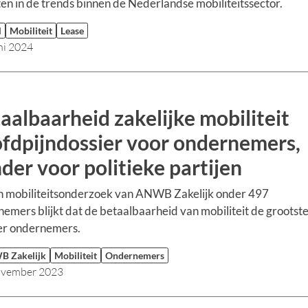
ten in de trends binnen de Nederlandse mobiliteitssector.
l
Mobiliteit
Lease
ni 2024
aalbaarheid zakelijke mobiliteit
fdpijndossier voor ondernemers,
der voor politieke partijen
n mobiliteitsonderzoek van ANWB Zakelijk onder 497
emers blijkt dat de betaalbaarheid van mobiliteit de grootste
er ondernemers.
 Zakelijk
Mobiliteit
Ondernemers
ovember 2023