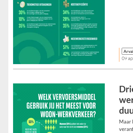
Arva
09 ap
Dri
wer
duu
Maar l
veran