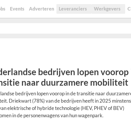
obs
Events
Adverteren
Leveranciers
Werkgevers
C
erlandse bedrijven lopen voorop 
nsitie naar duurzamere mobiliteit
andse bedrijven lopen voorop in de transitie naar duurzamer
teit. Driekwart (78%) van de bedrijven heeft in 2025 minsten
an elektrische of hybride technologie (HEV, PHEV of BEV)
omen in de personenwagens van hun wagenpark.