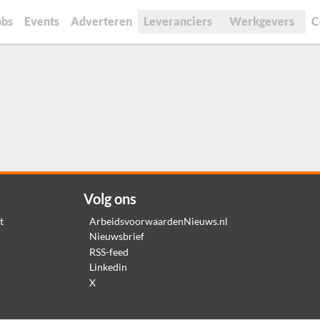
obs
Events
Adverteren
Leveranciers
Werkgevers
C
Volg ons
t
ArbeidsvoorwaardenNieuws.nl
Nieuwsbrief
RSS-feed
Linkedin
X