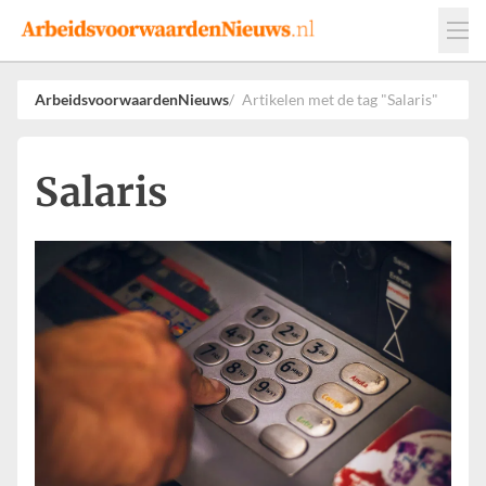
Events
Adverteren
Leveranciers
ArbeidsvoorwaardenNieuws
Artikelen met de tag "Salaris"
Werkgevers
Contact
Salaris